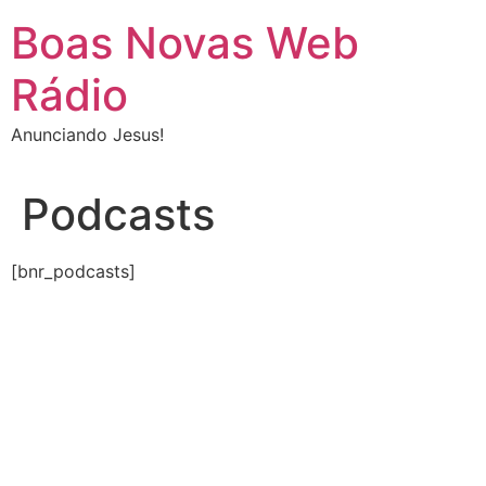
Ir
Boas Novas Web
para
o
Rádio
conteúdo
Anunciando Jesus!
Podcasts
[bnr_podcasts]