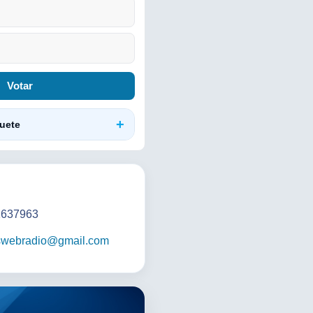
Votar
uete
637963
swebradio@gmail.com