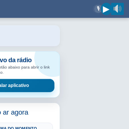
▶
🎙
ivo da rádio
tão abaixo para abrir o link
ão.
alar aplicativo
 ar agora
MA DO MOMENTO