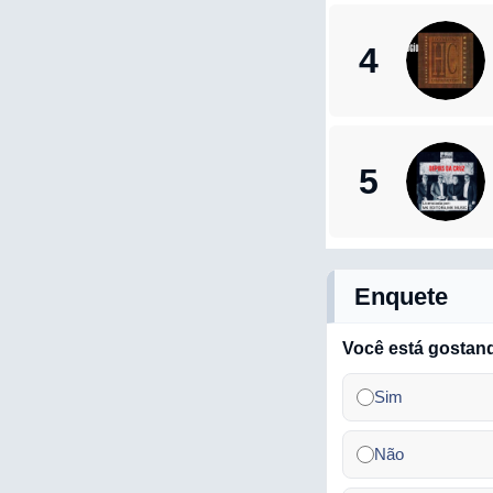
4
5
Enquete
Você está gostan
Sim
Não