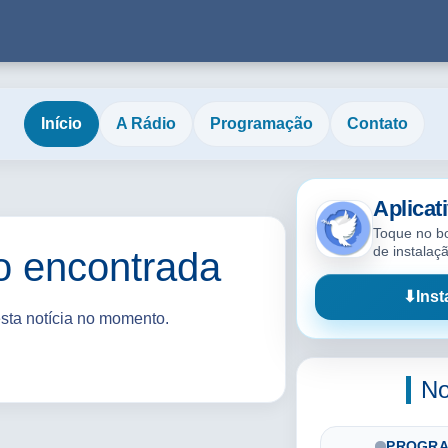
Início
A Rádio
Programação
Contato
Aplicat
Toque no bo
de instalaç
o encontrada
⬇
Inst
esta notícia no momento.
No
PROGRA