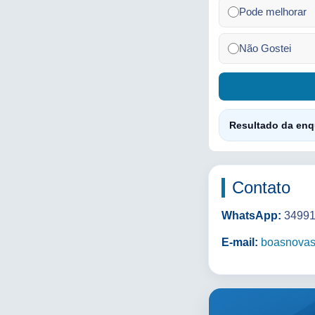
Pode melhorar
Não Gostei
Resultado da enq
Contato
WhatsApp:
34991
E-mail:
boasnova