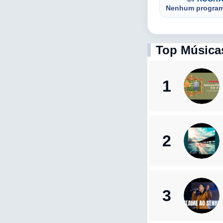
Nenhum programa
Top Música
1
2
3